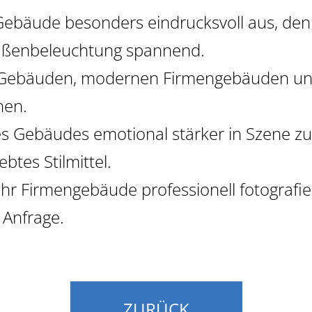
, A
 Gebäude besonders eindrucksvoll aus, d
Außenbeleuchtung spannend.
en Gebäuden, modernen Firmengebäuden un
hen.
s Gebäudes emotional stärker in Szene zu 
tes Stilmittel.
 Ihr Firmengebäude
professionell fotografi
 Anfrage.
ZURÜCK