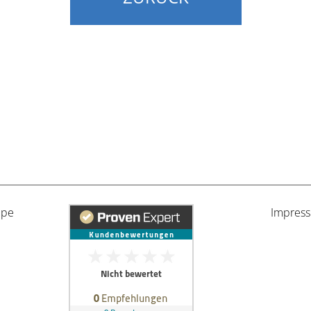
lpe
Impres