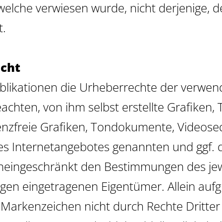
 welche verwiesen wurde, nicht derjenige, de
t.
echt
 Publikationen die Urheberrechte der verw
chten, von ihm selbst erstellte Grafike
zenzfreie Grafiken, Tondokumente, Videos
des Internetangebotes genannten und ggf. 
neingeschränkt den Bestimmungen des jewe
igen eingetragenen Eigentümer. Allein auf
s Markenzeichen nicht durch Rechte Dritter 