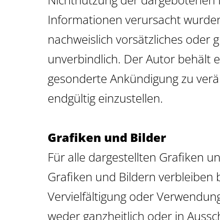
CORPORATE
WEBDESIGN
INTERNETSEITE
Informationen verursacht wurden,
DESIGN
CMS
nachweislich vorsätzliches oder g
WEBDESIGN
SEO
FOTO
VERTRIEBSU
ONLINESHO
&
unverbindlich. Der Autor behält 
BUCHDRUCK
VIDEO
gesonderte Ankündigung zu verän
BILDBEARBE
endgültig einzustellen.
DRUCK
FLYER,
BROSCHÜREN,
KATALOGE,
BLOG
Grafiken und Bilder
BÜCHER
GESCHÄFTSPA
Für alle dargestellten Grafiken 
KONTAKT
SD-ENDLOSSÄT
Grafiken und Bildern verbleiben
BLÖCKE,
REFERENZEN
Vervielfältigung oder Verwendung
PLAKATE,
KALENDER
weder ganzheitlich oder in Aussc