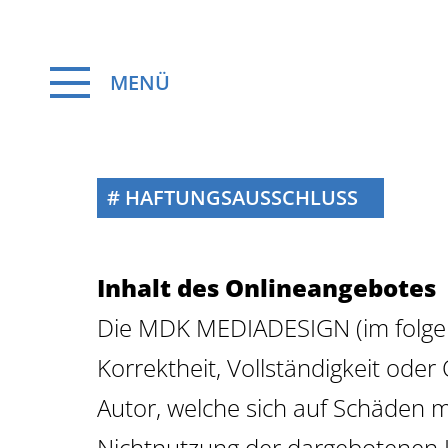
Skip
HAFTUNGSAUSSCHLUSS
to
content
WILLKOMMEN
IMPRESSUM
Inhalt des Onlineangebotes
WERBEAGENTUR
HAFTUNGSAUSSCHLUSS
Die MDK MEDIADESIGN (im folgend
MARKETING
DATENSCHUTZ
Korrektheit, Vollständigkeit ode
Autor, welche sich auf Schäden ma
DESIGN
LOGO-
DESIGN
Nichtnutzung der dargebotenen I