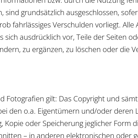
N
 sind grundsätzlich ausgeschlossen, sofer
rob fahrlässiges Verschulden vorliegt. Alle
NTERSTÜTZUNG
P
es sich ausdrücklich vor, Teile der Seiten
dern, zu ergänzen, zu löschen oder die Ve
ITUNG
PIERE,
und Fotografien gilt: Das Copyright und sä
ZE
 bei den o.a. Eigentümern und/oder deren 
, Kopie oder Speicherung jeglicher Form d
hnitten – in anderen elektronischen oder g