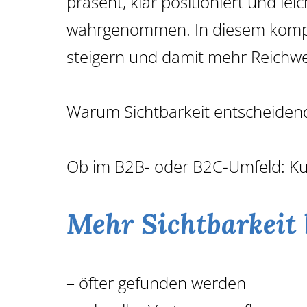
präsent, klar positioniert und le
GROSSFLÄCHEN
USSENWERBUNG
wahrgenommen. In diesem kompakt
steigern und damit mehr Reichwe
Warum Sichtbarkeit entscheidend
Ob im B2B- oder B2C-Umfeld: Kund
Mehr Sichtbarkeit 
– öfter gefunden werden